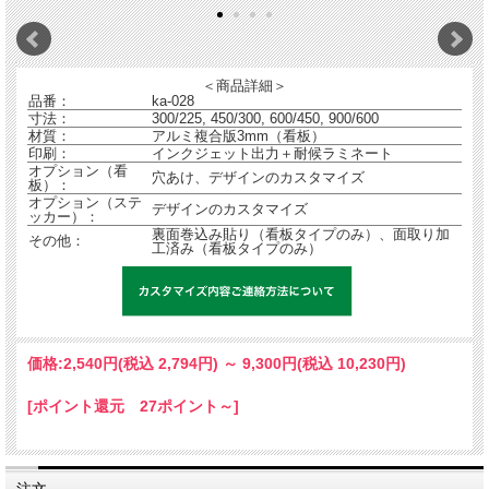
「お店の名入れ」「イメージのサイズ変更」「文字の追加や削除」「色の変更」な
無料
どデザインの内容に関する変更なら
にて承ります。
＜商品詳細＞
カスタマイズイメージは製作前に確認できて安心。
品番：
ka-028
寸法：
300/225, 450/300, 600/450, 900/600
材質：
アルミ複合版3mm（看板）
印刷：
インクジェット出力＋耐候ラミネート
オプション（看
穴あけ、デザインのカスタマイズ
板）：
オプション（ステ
デザインのカスタマイズ
ッカー）：
裏面巻込み貼り（看板タイプのみ）、面取り加
その他：
工済み（看板タイプのみ）
当店からメールにてカスタマイズイメージを送ります。ご納得いくまで何度も修正
いただけます。
価格:
2,540円
(税込 2,794円)
～
9,300円
(税込 10,230円)
[ポイント還元 27ポイント～]
注文